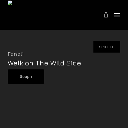
Skip
Menu
to
main
content
SINGOLO
Fanali
Walk on The Wild Side
Scopri