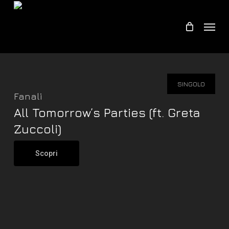
Skip
Menu
to
main
content
SINGOLO
Fanali
All Tomorrow’s Parties (ft. Greta
Zuccoli)
Scopri